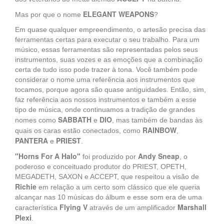
ELEGANT WEAPONS
Mas por que o nome
?
Em quase qualquer empreendimento, o artesão precisa das
ferramentas certas para executar o seu trabalho. Para um
músico, essas ferramentas são representadas pelos seus
instrumentos, suas vozes e as emoções que a combinação
certa de tudo isso pode trazer à tona. Você também pode
considerar o nome uma referência aos instrumentos que
tocamos, porque agora são quase antiguidades. Então, sim,
faz referência aos nossos instrumentos e também a esse
tipo de música, onde continuamos a tradição de grandes
SABBATH
DIO
nomes como
e
, mas também de bandas às
RAINBOW
quais os caras estão conectados, como
,
PANTERA
PRIEST
e
.
"Horns For A Halo"
Andy Sneap
foi produzido por
, o
poderoso e conceituado produtor do PRIEST, OPETH,
MEGADETH, SAXON e ACCEPT, que respeitou a visão de
Richie
em relação a um certo som clássico que ele queria
alcançar nas 10 músicas do álbum e esse som era de uma
Flying V
Marshall
característica
através de um amplificador
Plexi
.