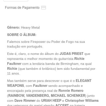

Formas de Pagamento
Gênero:
Heavy Metal
SOBRE O ÁLBUM:
Falemos sobre Firepower ou Poder de Fogo na sua
tradução em português.
JUDAS PRIEST
Este é, claro, o nome do álbum do
que
Richie
representa o melhor momento do guitarrista
Faulkner
com a lendária banda de Birmingham, na qual
Richie
(que também é britânico) tem sido fundamental por
11 anos.
ELEGANT
Mas também serve para descrever o que é o
WEAPONS
Faulkner
, com
sendo acompanhado e
Ronnie Romero
encorajado pela presença real de
RAINBOW, VANDENBERG, MICHAEL SCHENKER
(
) junto
Dave Rimmer
URIAH HEEP
Christopher Williams
com
do
e
ACCEPT
dos veteranos do metal alemão
na bateria.