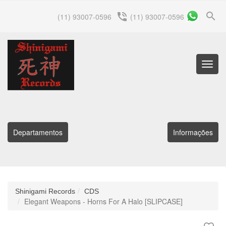
search
phone_in_talk
(11) 93007-0596
(11) 93007-0596
Menu
Princip
Departamentos
Informações
Shinigami Records
CDS
Elegant Weapons - Horns For A Halo [SLIPCASE]