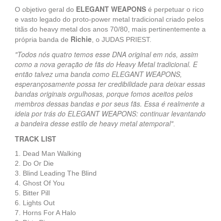
ELEGANT WEAPONS
O objetivo geral do
é perpetuar o rico
e vasto legado do proto-power metal tradicional criado pelos
titãs do heavy metal dos anos 70/80, mais pertinentemente a
Richie
própria banda de
, o JUDAS PRIEST.
"Todos nós quatro temos esse DNA original em nós, assim
como a nova geração de fãs do Heavy Metal tradicional. E
então talvez uma banda como ELEGANT WEAPONS,
esperançosamente possa ter credibilidade para deixar essas
bandas originais orgulhosas, porque fomos aceitos pelos
membros dessas bandas e por seus fãs. Essa é realmente a
ideia por trás do ELEGANT WEAPONS: continuar levantando
a bandeira desse estilo de heavy metal atemporal"
.
TRACK LIST
1. Dead Man Walking
2. Do Or Die
3. Blind Leading The Blind
4. Ghost Of You
5. Bitter Pill
6. Lights Out
7. Horns For A Halo