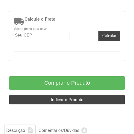

Calcule o Frete
Valor e prazo para envio
Calcular


Descrição
Comentários/Dúvidas