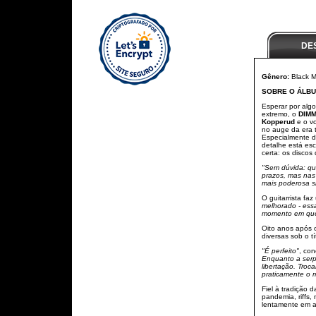
DE
Gênero:
Black M
SOBRE O ÁLBU
Esperar por algo
extremo, o
DIMM
Kopperud
e o vo
no auge da era t
Especialmente 
detalhe está es
certa: os discos
"Sem dúvida: qu
prazos, mas nas 
mais poderosa s
O guitarrista fa
melhorado - essa
momento em que t
Oito anos após 
diversas sob o t
"É perfeito"
, co
Enquanto a serpe
libertação. Troc
praticamente o 
Fiel à tradição 
pandemia, riffs,
lentamente em a