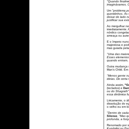
"Quando finalm
imaginávamos. O
Um
"problema po
queridinhos. Às
deixar de lado 
justificar sua e
Ao mergulhar nes
imediatamente. 
nórdico congela
ameaça ou auten
E o ímpeto nunc
majestosa e pod
mas guiada pela 
"Uma das maiore
Esses elementos
quando entram, 
Outra mudança si
Man’s Child. Em 
"Menos gente na
ideias. De certa
Ainda assim,
"G
(teclados) e
Da
ou do Shagrath"
essa dinâmica f
Liricamente, o á
dissolução do eg
o velho eu em bu
"Dentro de cada 
Silenoz
.
"Mas qu
profunda, a for
Renomado por su
Kundalini ou Fo