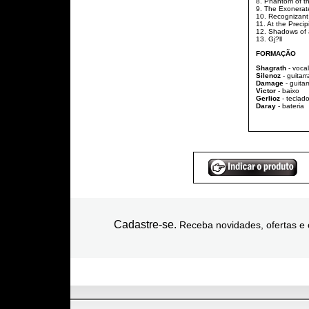
8. Phantom of t
9. The Exonerat
10. Recognizant
11. At the Preci
12. Shadows of 
13. Gj?ll
FORMAÇÃO
Shagrath
- vocal
Silenoz
- guitarr
Damage
- guitar
Victor
- baixo
Gerlioz
- teclad
Daray
- bateria
Cadastre-se.
Receba novidades, ofertas e 