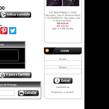
00
KIT NIGHTWISH 1: DVD
"Decades: Live In Buenos Aires"
+ CD DIGIPACK "Decades: Live
In Buenos Aires"
R$ 115,00
he
R$ 100,00
(até
2 X R$ 50,00
)
icas
+
E-mail
Senha
azo de Entrega
Cadastre-se
Esqueceu a senha?