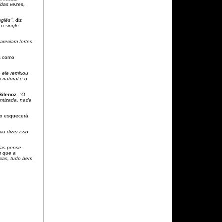
idas vezes,
nglês"
, diz
o single
areciam fortes
s como
 ele remixou
 natural e o
Silenoz
.
"O
ntizada, nada
o esquecerá
va dizer isso
as pense
m que a
ticas, tudo bem