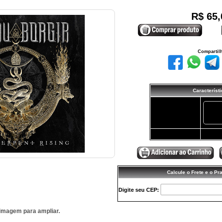
R$ 65,
Compartil
Característ
Quantidade:
-
Valor Total (R$):
65,00
Calcule o Frete e o Pr
Digite seu CEP:
 imagem para ampliar.