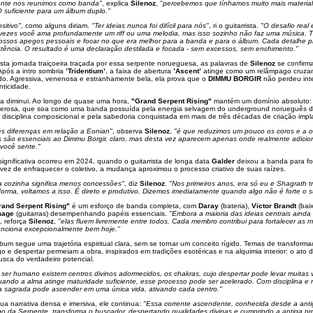
ente nos reunimos como banda"
, explica
Silenoz
, "
percebemos que tínhamos muito mais material
 suficiente para um álbum duplo."
sitivo"
, como alguns diriam.
"Ter ideias nunca foi difícil para nós"
, ri o guitarrista.
"O desafio real 
 vezes você ama profundamente um riff ou uma melodia, mas isso sozinho não faz uma música. 
nossos apegos pessoais e focar no que era melhor para a banda e para o álbum. Cada detalhe p
xistência. O resultado é uma declaração destilada e focada - sem excessos, sem enchimento."
ta jornada traiçoeira traçada por essa serpente norueguesa, as palavras de
Silenoz
se confirm
Após a intro sombria
’Tridentium’
, a faixa de abertura
’Ascent’
atinge como um relâmpago cruza
do. Agressiva, venenosa e estranhamente bela, ela prova que o
DIMMU BORGIR
não perdeu int
ticidade.
a diminui. Ao longo de quase uma hora,
"Grand Serpent Rising"
mantém um domínio absoluto:
erosa, que soa como uma banda possuída pela energia selvagem do underground norueguês d
disciplina composicional e pela sabedoria conquistada em mais de três décadas de criação impl
s diferenças em relação a Eonian"
, observa
Silenoz
,
"é que reduzimos um pouco os coros e a o
 são essenciais ao Dimmu Borgir, claro, mas desta vez aparecem apenas onde realmente adicio
você sente."
gnificativa ocorreu em 2024, quando o guitarrista de longa data
Galder
deixou a banda para fo
vez de enfraquecer o coletivo, a mudança aproximou o processo criativo de suas raízes.
 cozinha significa menos concessões"
, diz
Silenoz
.
"Nos primeiros anos, era só eu e Shagrath 
 forma, voltamos a isso. É direto e produtivo. Dizemos imediatamente quando algo não é forte o su
rand Serpent Rising"
é um esforço de banda completa, com
Daray
(bateria),
Victor Brandt
(baix
mage
(guitarras) desempenhando papéis essenciais.
"Embora a maioria das ideias centrais aind
, reforça
Silenoz
,
"elas fluem livremente entre todos. Cada membro contribui para fortalecer as m
unciona excepcionalmente bem hoje."
lbum segue uma trajetória espiritual clara, sem se tornar um conceito rígido. Temas de transforma
o e despertar permeiam a obra, inspirados em tradições esotéricas e na alquimia interior: o ato
sca do verdadeiro potencial.
ser humano existem centros divinos adormecidos, os chakras, cujo despertar pode levar muitas 
ando a alma atinge maturidade suficiente, esse processo pode ser acelerado. Com disciplina e
ça sagrada pode ascender em uma única vida, ativando cada centro."
a narrativa densa e imersiva, ele continua:
"Essa corrente ascendente, conhecida desde a ant
go da Serpente, transforma o buscador, despertando qualidades divinas e cumprindo a antiga p