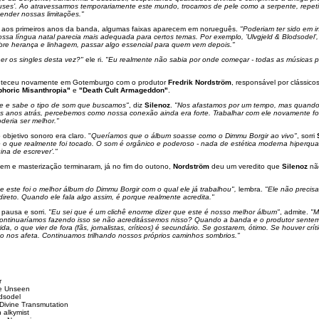
uses’. Ao atravessarmos temporariamente este mundo, trocamos de pele como a serpente, repet
ender nossas limitações."
os primeiros anos da banda, algumas faixas aparecem em norueguês.
"Poderiam ter sido em i
ssa língua natal parecia mais adequada para certos temas. Por exemplo, ’Ulvgjeld & Blodsodel’, 
sobre herança e linhagem, passar algo essencial para quem vem depois."
er os singles desta vez?"
ele ri.
"Eu realmente não sabia por onde começar - todas as músicas p
nteceu novamente em Gotemburgo com o produtor
Fredrik Nordström
, responsável por clássico
phoric Misanthropia"
e
"Death Cult Armageddon"
.
e e sabe o tipo de som que buscamos"
, diz
Silenoz
.
"Nos afastamos por um tempo, mas quando
ns anos atrás, percebemos como nossa conexão ainda era forte. Trabalhar com ele novamente foi
deria ser melhor."
 objetivo sonoro era claro. "
Queríamos que o álbum soasse como o Dimmu Borgir ao vivo"
, sorri
 o que realmente foi tocado. O som é orgânico e poderoso - nada de estética moderna hiperqua
na de escrever’."
m e masterização terminaram, já no fim do outono,
Nordström
deu um veredito que
Silenoz
nã
ue este foi o melhor álbum do Dimmu Borgir com o qual ele já trabalhou",
lembra.
"Ele não precisa
direto. Quando ele fala algo assim, é porque realmente acredita."
 pausa e sorri.
"Eu sei que é um clichê enorme dizer que este é nosso melhor álbum"
, admite.
"M
continuaríamos fazendo isso se não acreditássemos nisso? Quando a banda e o produtor sente
da, o que vier de fora (fãs, jornalistas, críticos) é secundário. Se gostarem, ótimo. Se houver crí
o nos afeta. Continuamos trilhando nossos próprios caminhos sombrios."
r
he Unseen
odsodel
 Divine Transmutation
 alkymist