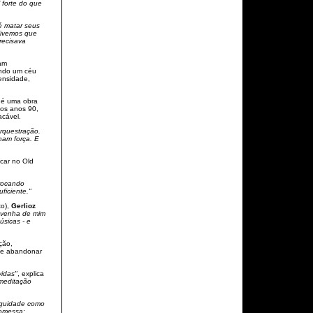
 forte do que
é matar seus
Tivemos que
recisava
am
ndo um céu
ensidade,
 é uma obra
os anos 90,
acável.
rquestração.
nam força. E
car no Old
trocando
ficiente."
o),
Gerlioz
a venha de mim
úsicas - e
ção,
 de abandonar
vidas"
, explica
 meditação
iguidade como
romessa: