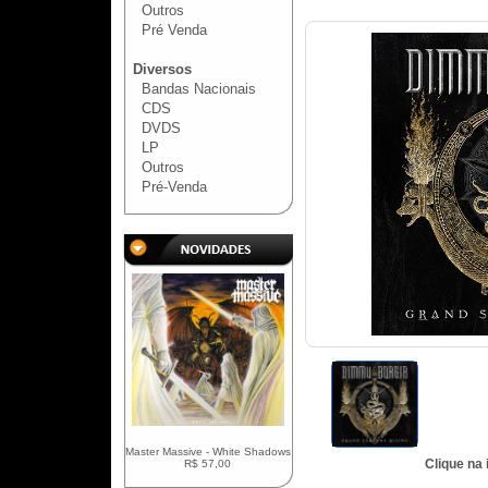
Outros
Pré Venda
Diversos
Bandas Nacionais
CDS
DVDS
LP
Outros
Pré-Venda
Master Massive - White Shadows
Clique na
R$ 57,00