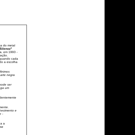
sa do metal
Silenoz"
a, em 1993 -
uação.
quando cada
do a escolha
finimos
 arte negra
 pode ser
hega um
ndentemente
mente.
nhecimento e
e -
da a
-se