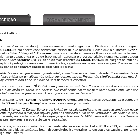
SCRIÇÃO
FORMA DE PAGAMENTO
etal Sinfônico
M:
 que você realmente deseja pode ser uma verdadeira agonia e os fãs fiéis da realeza noruegue
U BORGIR
, conhecem esse sentimento melhor do que ninguém. Desde que o guitarrista
Sven "
calista
Stian "Shagrath" Thoresen
formaram a banda em meio às florestas sombrias da Norueg
riunfante da segunda onda do black metal - apressar o processo criativo nunca fez parte da eq
desde
"Abrahadabra"
(2010), as obras mais recentes do
DIMMU BORGIR
só chegam ao mundo 
culpido à perfeição, nunca quando tendências, algoritmos ou cronogramas exigem. E essa tem si
 da banda se tornaram clássicos absolutos do metal.
alidade deve sempre superar quantidade"
, afirma
Silenoz
com tranquilidade.
"Eventualmente de
fases iniciais de um álbum não existe cronograma algum. Pressa não significa nada para nós. A
implesmente não pode ser forçada sem perder sua essência."
z uma pausa e continua:
"É fácil virar um processo interminável. Tudo o que você cria parece que
 é a maldição do artista, e é por isso que você segue em frente para fazer outro álbum. Mas c
udo finalmente parece certo. E é aí que você precisa deixar ir."
o lançamento de
"Eonian"
, o
DIMMU BORGIR
retorna com treze faixas devastadoras e surpree
ítulo
"Grand Serpent Rising"
e o peso desse nome já diz muito.
ncorda
Silenoz
.
"O Dimmu Borgir é um leviatã em escala grandiosa, e estamos ascendendo nova
nte representa o mal para alguns, para nós simboliza outra coisa: renovação, crescimento, co
ar de pele, por assim dizer. E não esqueça que fevereiro de 2026 marca o fim do Ano da Serpent
mesmo momento em que o álbum foi concluído."
da banda, o processo criativo foi novamente intenso e exigente. Entre 2018 e 2019, e durante to
 melodias e ideias temáticas foram desenvolvidos individualmente em estúdios caseiros, tornando
lgo monumental.