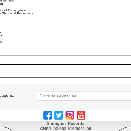
he Nemesis
ed
pice of Convergence
a Thousand Perceptions
a
ra
os
cupons.
Shinigami Records
CNPJ: 02.502.919/0001-09