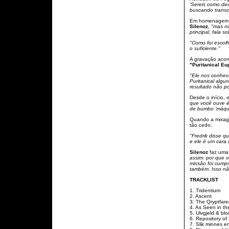
’Sereis como de
buscando transc
Em homenagem a
Silenoz
,
"mas no
principal, fala 
"Como foi escolh
o suficiente."
A gravação aco
"Puritanical Eu
"Ele nos conhec
Puritanical algu
resultado não po
Desde o início, o
que você ouve é
de bumbo ’máqui
Quando a mixage
tão cedo.
"Fredrik disse q
e ele é um cara 
Silenoz
faz uma
assim: por que 
missão foi cumpri
também. Isso nã
TRACKLIST
1. Tridentium
2. Ascent
3. The Qryptfare
4. As Seen in t
5. Ulvgjeld & bl
6. Repository of
7. Slik minnes en