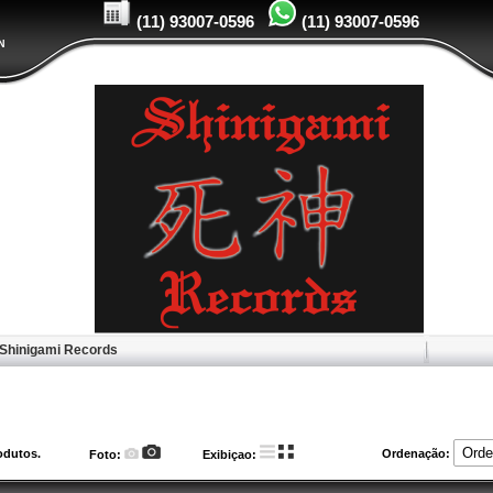
(11) 93007-0596
(11) 93007-0596
Shinigami Records
dutos.
Ordenação:
Foto:
Exibiçao: