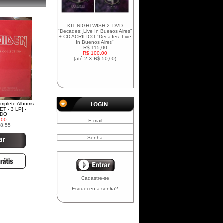
KIT NIGHTWISH 2: DVD
"Decades: Live In Buenos Aires"
+ CD ACRÍLICO "Decades: Live
In Buenos Aires"
R$ 115,00
R$ 100,00
(até
2 X R$ 50,00
)
omplete Albums
ET - 3 LP] -
ADO
,00
E-mail
58,55
Senha
Cadastre-se
Esqueceu a senha?