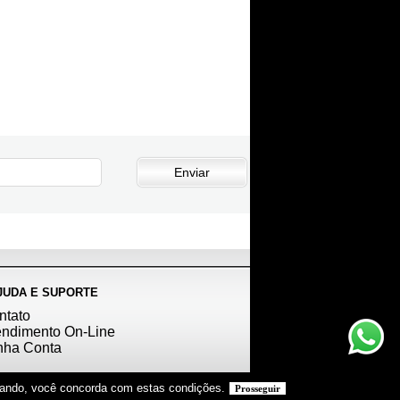
JUDA E SUPORTE
ntato
endimento On-Line
nha Conta
vegando, você concorda com estas condições.
Prosseguir