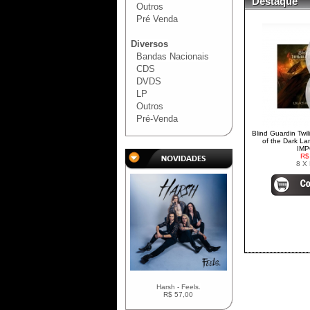
Destaque
Outros
Pré Venda
Diversos
Bandas Nacionais
CDS
DVDS
LP
Outros
Pré-Venda
Blind Guardin Twil
of the Dark L
IM
R$
8 X
Harsh - Feels.
R$ 57,00