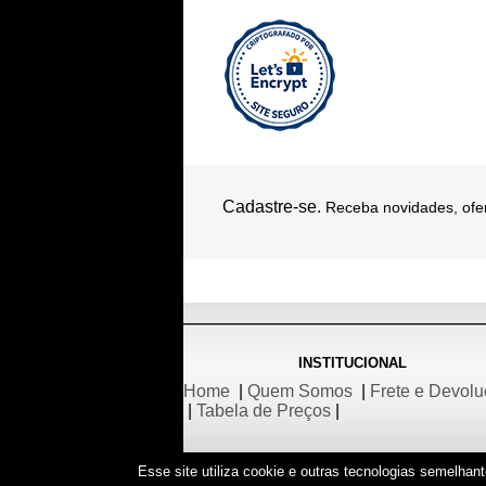
Cadastre-se.
Receba novidades, ofer
INSTITUCIONAL
Home
|
Quem Somos
|
Frete e Devol
|
Tabela de Preços
|
Esse site utiliza cookie e outras tecnologias semelha