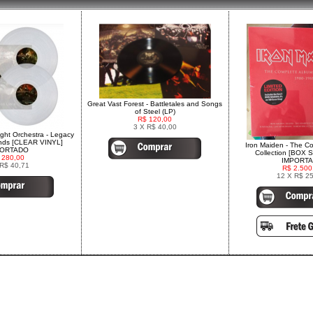
Great Vast Forest - Battletales and Songs
of Steel (LP)
R$ 120,00
3 X R$ 40,00
ight Orchestra - Legacy
ands [CLEAR VINYL]
Iron Maiden - The C
PORTADO
Collection [BOX S
 280,00
IMPORT
 R$ 40,71
R$ 2.500
12 X R$ 2