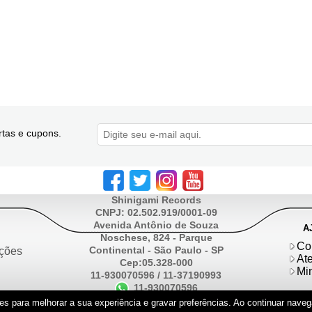
tas e cupons.
Shinigami Records
CNPJ: 02.502.919/0001-09
Avenida Antônio de Souza
A
Noschese, 824 - Parque
Co
Continental - São Paulo - SP
uções
At
Cep:05.328-000
Mi
11-930070596 / 11-37190993
11-930070596
ntes para melhorar a sua experiência e gravar preferências. Ao continuar na
Desenvolvido por
Lojas Virtuais
BR