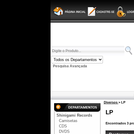
Pesquisa Avançada
Diversos
> LP
LP
Shinigami Records
Camisetas
Encontrados
3
pro
CDS
DVDS