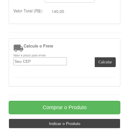
Valor Total (R$):
140,00

Calcule o Frete
Valor e prazo para envio
Calcular