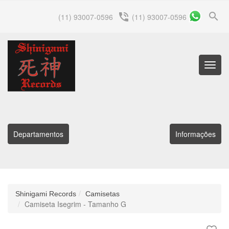
search
phone_in_talk
(11) 93007-0596
(11) 93007-0596
Menu
Princip
Departamentos
Informações
Shinigami Records
Camisetas
Camiseta Isegrim - Tamanho G