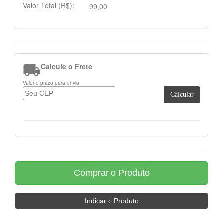
Valor Total (R$):
99,00

Calcule o Frete
Valor e prazo para envio
Calcular