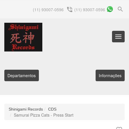
search
phone_in_talk
(11) 93007-0596
(11) 93007-0596
Menu
Princip
Departamentos
Informações
Shinigami Records
CDS
Samurai Pizza Cats - Press Start