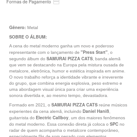

Formas de Pagamento
Gênero:
Metal
SOBRE O ÁLBUM:
A cena do metal moderno ganha um novo e poderoso
"Press Start"
representante com o lançamento de
, o
SAMURAI PIZZA CATS
segundo álbum do
, banda alemã
que vem se destacando na Europa pela mistura ousada de
metalcore, eletrônica, humor e estética inspirada em anime.
O novo trabalho reforça a identidade vibrante e irreverente
do grupo, que combina energia explosiva, peso extremo e
uma abordagem visual única para criar uma experiência
sonora divertida e, ao mesmo tempo, devastadora.
SAMURAI PIZZA CATS
Formado em 2021, o
reúne músicos
Daniel Haniß
experientes da cena alemã, incluindo
,
Electric Callboy
guitarrista do
, um dos maiores fenômenos
SPC
do metal moderno. Essa conexão direta já coloca o
no
radar de quem acompanha o metalcore contemporâneo,
especialmente fãs de som pesado com elementos