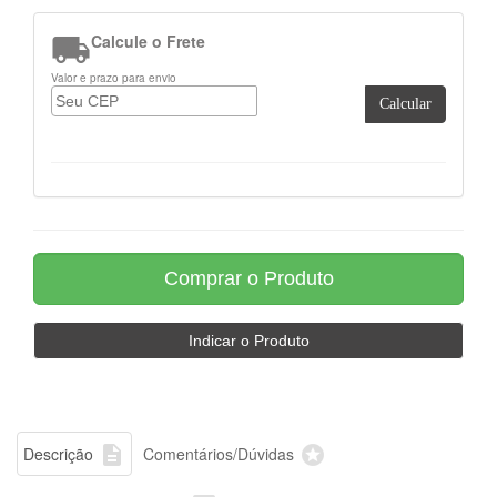

Calcule o Frete
Valor e prazo para envio
Calcular


Descrição
Comentários/Dúvidas