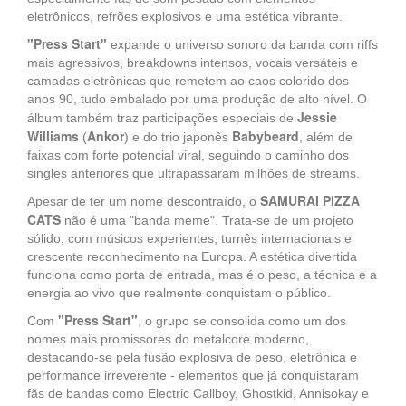
eletrônicos, refrões explosivos e uma estética vibrante.
"Press Start"
expande o universo sonoro da banda com riffs
mais agressivos, breakdowns intensos, vocais versáteis e
camadas eletrônicas que remetem ao caos colorido dos
anos 90, tudo embalado por uma produção de alto nível. O
Jessie
álbum também traz participações especiais de
Williams
Ankor
Babybeard
(
) e do trio japonês
, além de
faixas com forte potencial viral, seguindo o caminho dos
singles anteriores que ultrapassaram milhões de streams.
SAMURAI PIZZA
Apesar de ter um nome descontraído, o
CATS
não é uma "banda meme". Trata-se de um projeto
sólido, com músicos experientes, turnês internacionais e
crescente reconhecimento na Europa. A estética divertida
funciona como porta de entrada, mas é o peso, a técnica e a
energia ao vivo que realmente conquistam o público.
"Press Start"
Com
, o grupo se consolida como um dos
nomes mais promissores do metalcore moderno,
destacando-se pela fusão explosiva de peso, eletrônica e
performance irreverente - elementos que já conquistaram
fãs de bandas como Electric Callboy, Ghostkid, Annisokay e