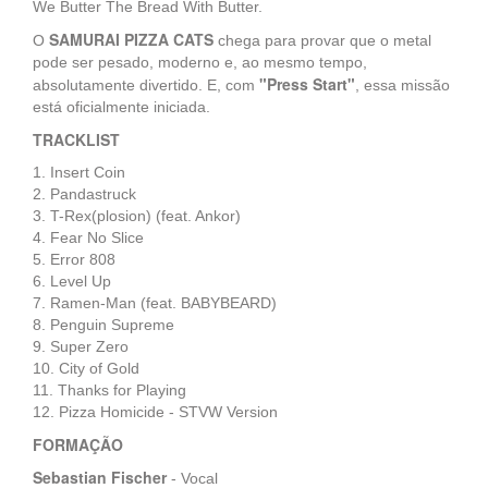
We Butter The Bread With Butter.
SAMURAI PIZZA CATS
O
chega para provar que o metal
pode ser pesado, moderno e, ao mesmo tempo,
"Press Start"
absolutamente divertido. E, com
, essa missão
está oficialmente iniciada.
TRACKLIST
1. Insert Coin
2. Pandastruck
3. T-Rex(plosion) (feat. Ankor)
4. Fear No Slice
5. Error 808
6. Level Up
7. Ramen-Man (feat. BABYBEARD)
8. Penguin Supreme
9. Super Zero
10. City of Gold
11. Thanks for Playing
12. Pizza Homicide - STVW Version
FORMAÇÃO
Sebastian Fischer
- Vocal