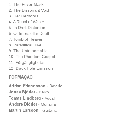
1. The Fever Mask
2. The Dissonant Void
3. Det Oerhörda
4. A Ritual of Waste
5. In Dark Distortion
6. Of Interstellar Death
7. Tomb of Heaven
8. Parasitical Hive
9. The Unfathomable
10. The Phantom Gospel
11. Förgängligheten
12. Black Hole Emission
FORMAÇÃO
Adrian Erlandsson
- Bateria
Jonas Björler
- Baixo
Tomas Lindberg
- Vocal
Anders Björler
- Guitarra
Martin Larsson
- Guitarra