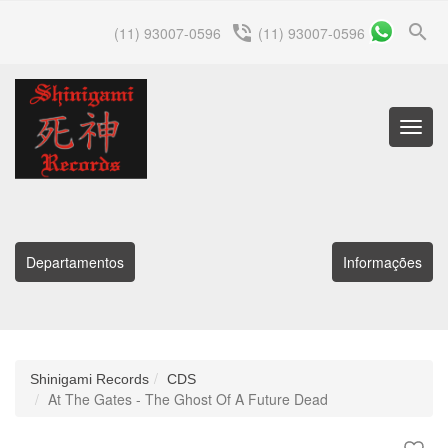
search
phone_in_talk
(11) 93007-0596
(11) 93007-0596
Menu
Princip
Departamentos
Informações
Shinigami Records
CDS
At The Gates - The Ghost Of A Future Dead