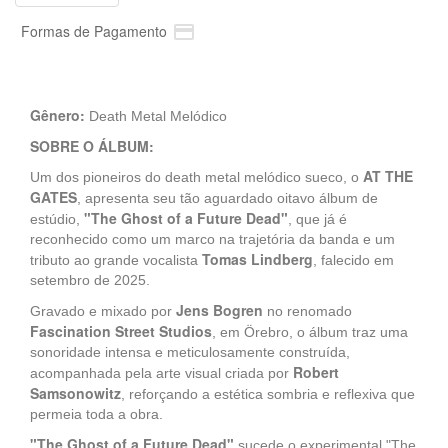

Formas de Pagamento
Gênero:
Death Metal Melódico
SOBRE O ÁLBUM:
AT THE
Um dos pioneiros do death metal melódico sueco, o
GATES
, apresenta seu tão aguardado oitavo álbum de
"The Ghost of a Future Dead"
estúdio,
, que já é
reconhecido como um marco na trajetória da banda e um
Tomas Lindberg
tributo ao grande vocalista
, falecido em
setembro de 2025.
Jens Bogren
Gravado e mixado por
no renomado
Fascination Street Studios
, em Örebro, o álbum traz uma
sonoridade intensa e meticulosamente construída,
Robert
acompanhada pela arte visual criada por
Samsonowitz
, reforçando a estética sombria e reflexiva que
permeia toda a obra.
"The Ghost of a Future Dead"
sucede o experimental "The