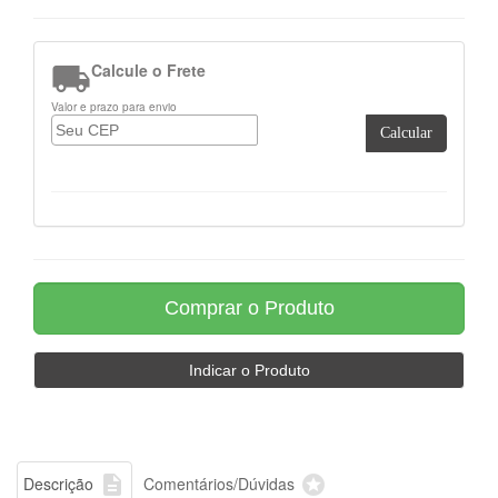

Calcule o Frete
Valor e prazo para envio
Calcular


Descrição
Comentários/Dúvidas