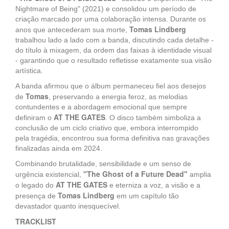
Nightmare of Being" (2021) e consolidou um período de
criação marcado por uma colaboração intensa. Durante os
Tomas Lindberg
anos que antecederam sua morte,
trabalhou lado a lado com a banda, discutindo cada detalhe -
do título à mixagem, da ordem das faixas à identidade visual
- garantindo que o resultado refletisse exatamente sua visão
artística.
A banda afirmou que o álbum permaneceu fiel aos desejos
Tomas
de
, preservando a energia feroz, as melodias
contundentes e a abordagem emocional que sempre
AT THE GATES
definiram o
. O disco também simboliza a
conclusão de um ciclo criativo que, embora interrompido
pela tragédia, encontrou sua forma definitiva nas gravações
finalizadas ainda em 2024.
Combinando brutalidade, sensibilidade e um senso de
"The Ghost of a Future Dead"
urgência existencial,
amplia
AT THE GATES
o legado do
e eterniza a voz, a visão e a
Tomas Lindberg
presença de
em um capítulo tão
devastador quanto inesquecível.
TRACKLIST