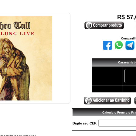
R$ 57,
Compartil
Característ
Quantidade:
-
Valor Total (R$):
57,00
Calcule o Frete e o Pr
Digite seu CEP: