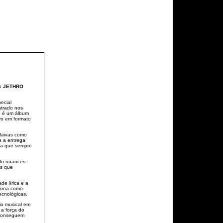
do
JETHRO
ecial
istrado nos
o é um álbum
vo em formato
 faixas como
a a entrega
ca que sempre
ndo nuances
os que
e lírica e a
iona como
ecnológicas.
io musical em
a força do
 conseguem