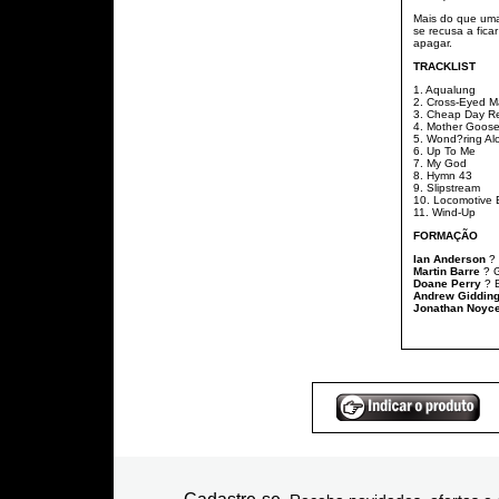
Mais do que uma
se recusa a fica
apagar.
TRACKLIST
1. Aqualung
2. Cross-Eyed M
3. Cheap Day Re
4. Mother Goos
5. Wond?ring Al
6. Up To Me
7. My God
8. Hymn 43
9. Slipstream
10. Locomotive 
11. Wind-Up
FORMAÇÃO
Ian Anderson
? 
Martin Barre
? G
Doane Perry
? B
Andrew Giddin
Jonathan Noyc