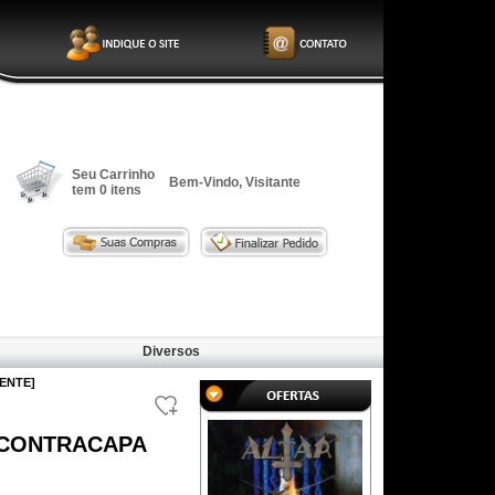
Seu Carrinho
Bem-Vindo, Visitante
tem
0
itens
Diversos
LENTE]
OM CONTRACAPA