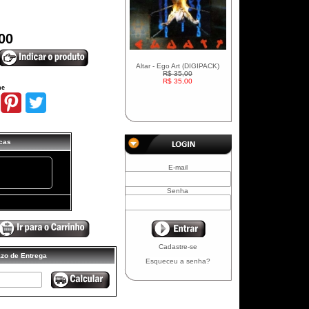
00
Altar - Ego Art (DIGIPACK)
R$ 35,00
R$ 35,00
he
icas
E-mail
+
Senha
Cadastre-se
azo de Entrega
Esqueceu a senha?