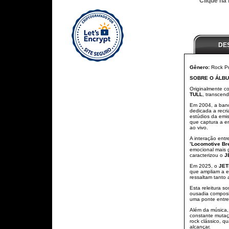
Clique na
DE
Gênero:
Rock Pr
SOBRE O ÁLBU
Originalmente co
TULL
, transcen
Em 2004, a band
dedicada a recri
estúdios da emi
que captura a e
ao vivo.
A interação entr
’Locomotive Bre
emocional mais
caracterizou o
J
Em 2025, o
JET
que ampliam a ex
ressaltam tanto 
Esta releitura 
ousadia composi
uma ponte entre
Além da música
constante mutaç
rock clássico, 
alcançar.