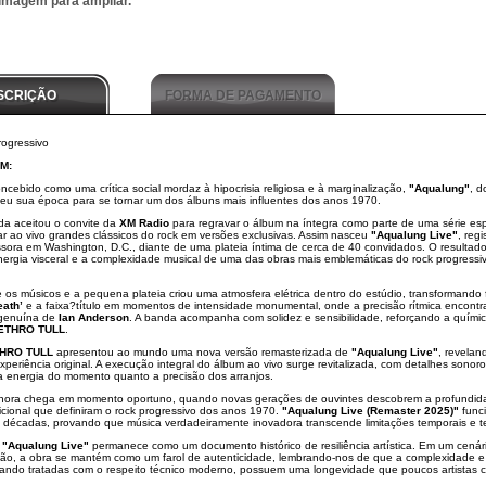
 imagem para ampliar.
SCRIÇÃO
FORMA DE PAGAMENTO
ogressivo
M:
ncebido como uma crítica social mordaz à hipocrisia religiosa e à marginalização,
"Aqualung"
, 
deu sua época para se tornar um dos álbuns mais influentes dos anos 1970.
a aceitou o convite da
XM Radio
para regravar o álbum na íntegra como parte de uma série esp
ar ao vivo grandes clássicos do rock em versões exclusivas. Assim nasceu
"Aqualung Live"
, reg
ssora em Washington, D.C., diante de uma plateia íntima de cerca de 40 convidados. O resultad
nergia visceral e a complexidade musical de uma das obras mais emblemáticas do rock progressi
e os músicos e a pequena plateia criou uma atmosfera elétrica dentro do estúdio, transformando
ath’
e a faixa?título em momentos de intensidade monumental, onde a precisão rítmica encontr
 genuína de
Ian Anderson
. A banda acompanha com solidez e sensibilidade, reforçando a quími
ETHRO TULL
.
HRO TULL
apresentou ao mundo uma nova versão remasterizada de
"Aqualung Live"
, revela
periência original. A execução integral do álbum ao vivo surge revitalizada, com detalhes sonor
a energia do momento quanto a precisão dos arranjos.
sonora chega em momento oportuno, quando novas gerações de ouvintes descobrem a profundidad
cional que definiram o rock progressivo dos anos 1970.
"Aqualung Live (Remaster 2025)"
func
 décadas, provando que música verdadeiramente inovadora transcende limitações temporais e t
,
"Aqualung Live"
permanece como um documento histórico de resiliência artística. Em um cenár
ão, a obra se mantém como um farol de autenticidade, lembrando-nos de que a complexidade e 
quando tratadas com o respeito técnico moderno, possuem uma longevidade que poucos artistas