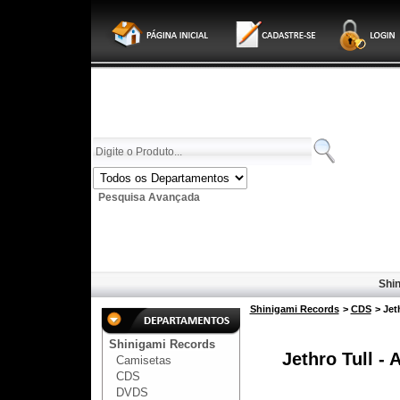
Pesquisa Avançada
Shin
Shinigami Records
>
CDS
> Je
Shinigami Records
Jethro Tull 
Camisetas
CDS
DVDS