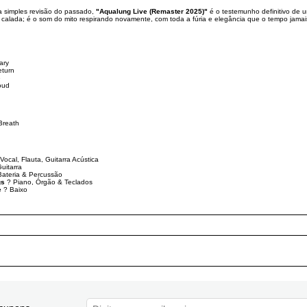
 simples revisão do passado,
"Aqualung Live (Remaster 2025)"
é o testemunho definitivo de 
r calada; é o som do mito respirando novamente, com toda a fúria e elegância que o tempo jama
ary
turn
e
oud
Breath
Vocal, Flauta, Guitarra Acústica
uitarra
ateria & Percussão
gs
? Piano, Órgão & Teclados
e
? Baixo