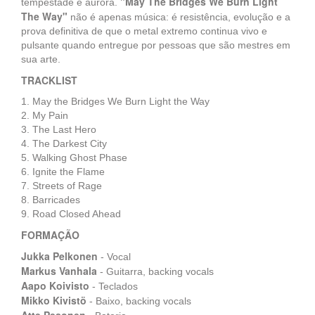
"May The Bridges We Burn Light
tempestade e aurora.
The Way"
não é apenas música: é resistência, evolução e a
prova definitiva de que o metal extremo continua vivo e
pulsante quando entregue por pessoas que são mestres em
sua arte.
TRACKLIST
1. May the Bridges We Burn Light the Way
2. My Pain
3. The Last Hero
4. The Darkest City
5. Walking Ghost Phase
6. Ignite the Flame
7. Streets of Rage
8. Barricades
9. Road Closed Ahead
FORMAÇÃO
Jukka Pelkonen
- Vocal
Markus Vanhala
- Guitarra, backing vocals
Aapo Koivisto
- Teclados
Mikko Kivistö
- Baixo, backing vocals