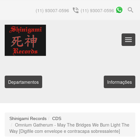
search
phone_in_talk
(11) 93007-0596
(11) 93007-0596
Menu
Princip
Departamentos
Informações
Shinigami Records
CDS
Omnium Gatherum - May The Bridges We Burn Light The
Way [Digifile com envelope e contracapa sobressalente]