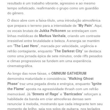
resultado é um trabalho vibrante, agressivo e ao mesmo
tempo sofisticado, reafirmando o grupo como um guardião
do gênero.
O disco abre com a faixa-título, uma introdução atmosférica
’My Pain’
que prepara o terreno para a intensidade de
. Aqui,
Jukka Pelkonen
os vocais brutais de
se entrelaçam com
Markus Vanhala
linhas melódicas de
, criando um contraste
irresistível entre brutalidade e beleza. A energia se mantém
’The Last Hero’
em
, marcada por velocidade, urgência e
’The Darkest City’
refrão contagiante, enquanto
se destaca
como uma jornada épica de sete minutos, onde riffs pesados
e climas progressivos se fundem em uma experiência
cinematográfica.
OMNIUM GATHERUM
Ao longo das nove faixas, o
’Walking Ghost
demonstra maturidade e consistência.
Phase’
’Ignite
traz uma pegada direta e enérgica, enquanto
the Flame’
aposta na agressividade thrash com um refrão
’Streets of Rage’
’Barricades’
memorável. Já
e
reforçam a
habilidade da banda em criar atmosferas densas sem
renunciar à melodia, mostrando que cada integrante tem seu
momento de brilho, seja nos solos de guitarra, nos teclados