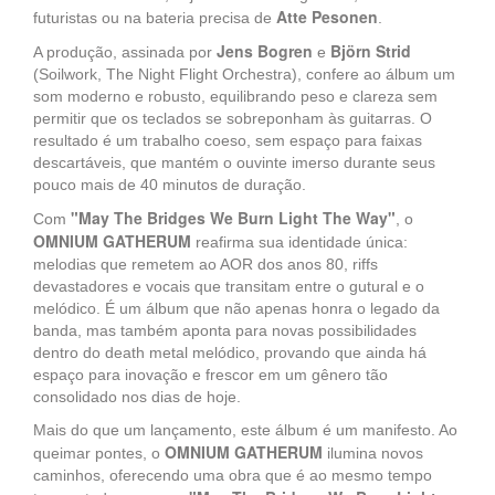
Atte Pesonen
futuristas ou na bateria precisa de
.
Jens Bogren
Björn Strid
A produção, assinada por
e
(Soilwork, The Night Flight Orchestra), confere ao álbum um
som moderno e robusto, equilibrando peso e clareza sem
permitir que os teclados se sobreponham às guitarras. O
resultado é um trabalho coeso, sem espaço para faixas
descartáveis, que mantém o ouvinte imerso durante seus
pouco mais de 40 minutos de duração.
"May The Bridges We Burn Light The Way"
Com
, o
OMNIUM GATHERUM
reafirma sua identidade única:
melodias que remetem ao AOR dos anos 80, riffs
devastadores e vocais que transitam entre o gutural e o
melódico. É um álbum que não apenas honra o legado da
banda, mas também aponta para novas possibilidades
dentro do death metal melódico, provando que ainda há
espaço para inovação e frescor em um gênero tão
consolidado nos dias de hoje.
Mais do que um lançamento, este álbum é um manifesto. Ao
OMNIUM GATHERUM
queimar pontes, o
ilumina novos
caminhos, oferecendo uma obra que é ao mesmo tempo