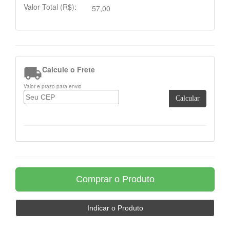
Valor Total (R$):
57,00

Calcule o Frete
Valor e prazo para envio
Calcular