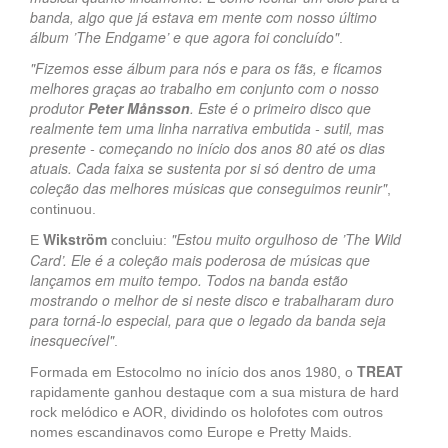
banda, algo que já estava em mente com nosso último
álbum ’The Endgame’ e que agora foi concluído"
.
"Fizemos esse álbum para nós e para os fãs, e ficamos
melhores graças ao trabalho em conjunto com o nosso
produtor
Peter Månsson
. Este é o primeiro disco que
realmente tem uma linha narrativa embutida - sutil, mas
presente - começando no início dos anos 80 até os dias
atuais. Cada faixa se sustenta por si só dentro de uma
coleção das melhores músicas que conseguimos reunir"
,
continuou.
Wikström
"Estou muito orgulhoso de ’The Wild
E
concluiu:
Card’. Ele é a coleção mais poderosa de músicas que
lançamos em muito tempo. Todos na banda estão
mostrando o melhor de si neste disco e trabalharam duro
para torná-lo especial, para que o legado da banda seja
inesquecível"
.
TREAT
Formada em Estocolmo no início dos anos 1980, o
rapidamente ganhou destaque com a sua mistura de hard
rock melódico e AOR, dividindo os holofotes com outros
nomes escandinavos como Europe e Pretty Maids.