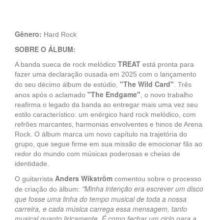
Gênero:
Hard Rock
SOBRE O ÁLBUM:
TREAT
A banda sueca de rock melódico
está pronta para
fazer uma declaração ousada em 2025 com o lançamento
"The Wild Card"
do seu décimo álbum de estúdio,
. Três
"The Endgame"
anos após o aclamado
, o novo trabalho
reafirma o legado da banda ao entregar mais uma vez seu
estilo característico: um enérgico hard rock melódico, com
refrões marcantes, harmonias envolventes e hinos de Arena
Rock. O álbum marca um novo capítulo na trajetória do
grupo, que segue firme em sua missão de emocionar fãs ao
redor do mundo com músicas poderosas e cheias de
identidade.
Anders Wikström
O guitarrista
comentou sobre o processo
"Minha intenção era escrever um disco
de criação do álbum:
que fosse uma linha do tempo musical de toda a nossa
carreira, e cada música carrega essa mensagem, tanto
musical quanto liricamente. É como fechar um ciclo para a