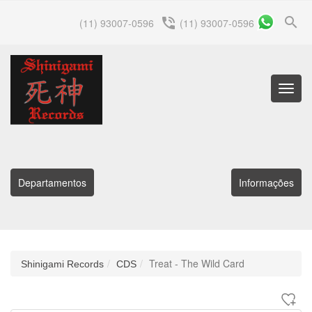
search
phone_in_talk
(11) 93007-0596
(11) 93007-0596
Menu
Princip
Departamentos
Informações
Treat - The Wild Card
Shinigami Records
CDS