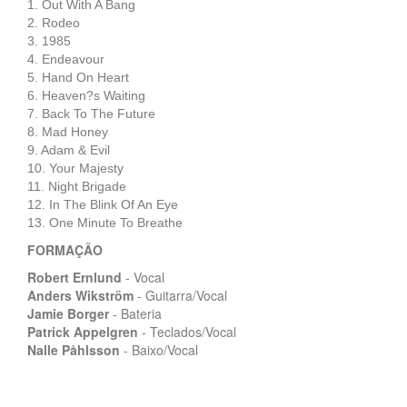
1. Out With A Bang
2. Rodeo
3. 1985
4. Endeavour
5. Hand On Heart
6. Heaven?s Waiting
7. Back To The Future
8. Mad Honey
9. Adam & Evil
10. Your Majesty
11. Night Brigade
12. In The Blink Of An Eye
13. One Minute To Breathe
FORMAÇÃO
Robert Ernlund
- Vocal
Anders Wikström
- Guitarra/Vocal
Jamie Borger
- Bateria
Patrick Appelgren
- Teclados/Vocal
Nalle Påhlsson
- Baixo/Vocal