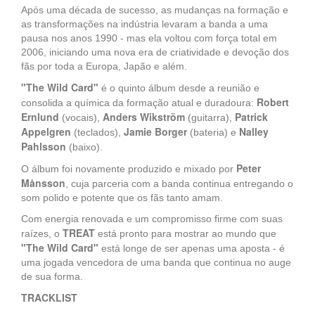
Após uma década de sucesso, as mudanças na formação e
as transformações na indústria levaram a banda a uma
pausa nos anos 1990 - mas ela voltou com força total em
2006, iniciando uma nova era de criatividade e devoção dos
fãs por toda a Europa, Japão e além.
"The Wild Card"
é o quinto álbum desde a reunião e
Robert
consolida a química da formação atual e duradoura:
Ernlund
Anders Wikström
Patrick
(vocais),
(guitarra),
Appelgren
Jamie Borger
Nalley
(teclados),
(bateria) e
Pahlsson
(baixo).
Peter
O álbum foi novamente produzido e mixado por
Månsson
, cuja parceria com a banda continua entregando o
som polido e potente que os fãs tanto amam.
Com energia renovada e um compromisso firme com suas
TREAT
raízes, o
está pronto para mostrar ao mundo que
"The Wild Card"
está longe de ser apenas uma aposta - é
uma jogada vencedora de uma banda que continua no auge
de sua forma.
TRACKLIST