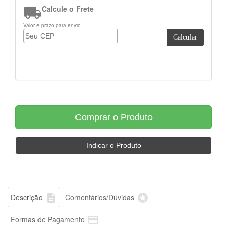

Calcule o Frete
Valor e prazo para envio
Calcular


Descrição
Comentários/Dúvidas

Formas de Pagamento