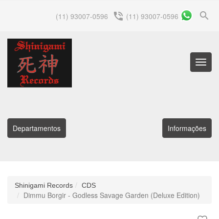
search
phone_in_talk
(11) 93007-0596
(11) 93007-0596
Menu
Princip
Departamentos
Informações
Shinigami Records
CDS
Dimmu Borgir - Godless Savage Garden (Deluxe Edition)