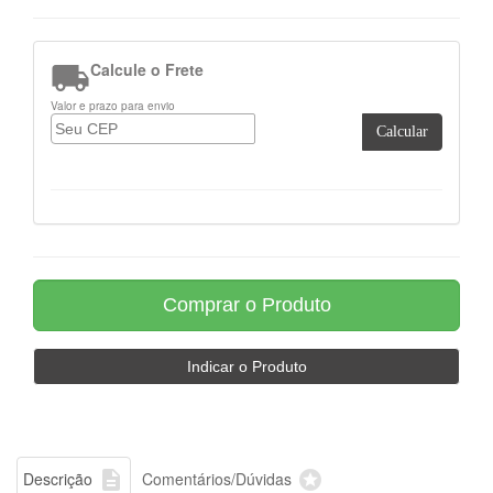

Calcule o Frete
Valor e prazo para envio
Calcular


Descrição
Comentários/Dúvidas