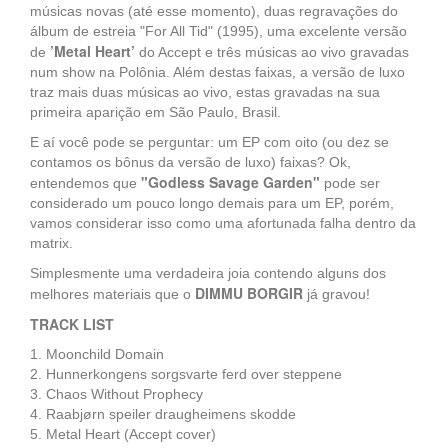
músicas novas (até esse momento), duas regravações do
álbum de estreia "For All Tid" (1995), uma excelente versão
’Metal Heart’
de
do Accept e três músicas ao vivo gravadas
num show na Polônia. Além destas faixas, a versão de luxo
traz mais duas músicas ao vivo, estas gravadas na sua
primeira aparição em São Paulo, Brasil.
E aí você pode se perguntar: um EP com oito (ou dez se
contamos os bônus da versão de luxo) faixas? Ok,
"Godless Savage Garden"
entendemos que
pode ser
considerado um pouco longo demais para um EP, porém,
vamos considerar isso como uma afortunada falha dentro da
matrix.
Simplesmente uma verdadeira joia contendo alguns dos
DIMMU BORGIR
melhores materiais que o
já gravou!
TRACK LIST
1. Moonchild Domain
2. Hunnerkongens sorgsvarte ferd over steppene
3. Chaos Without Prophecy
4. Raabjørn speiler draugheimens skodde
5. Metal Heart (Accept cover)