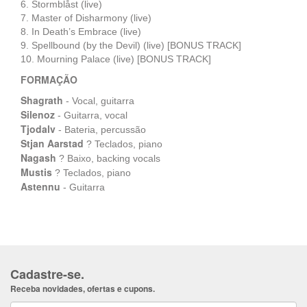
6. Stormblåst (live)
7. Master of Disharmony (live)
8. In Death’s Embrace (live)
9. Spellbound (by the Devil) (live) [BONUS TRACK]
10. Mourning Palace (live) [BONUS TRACK]
FORMAÇÃO
Shagrath
- Vocal, guitarra
Silenoz
- Guitarra, vocal
Tjodalv
- Bateria, percussão
Stjan Aarstad
? Teclados, piano
Nagash
? Baixo, backing vocals
Mustis
? Teclados, piano
Astennu
- Guitarra
Cadastre-se.
Receba novidades, ofertas e cupons.