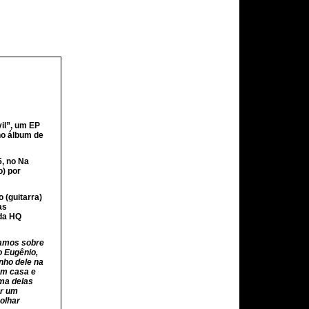
il”, um EP
no álbum de
, no Na
) por
 (guitarra)
as
 da HQ
vamos sobre
o Eugênio,
nho dele na
em casa e
ma delas
er um
olhar