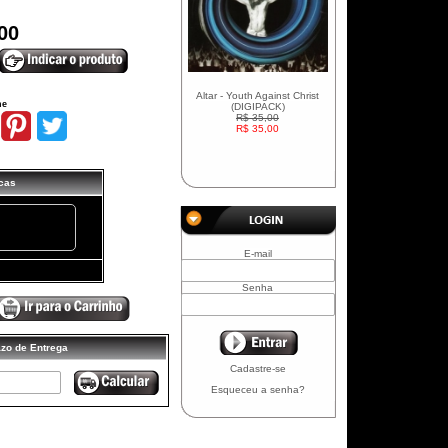
00
Altar - Youth Against Christ
he
(DIGIPACK)
R$ 35,00
R$ 35,00
icas
+
E-mail
Senha
azo de Entrega
Cadastre-se
Esqueceu a senha?