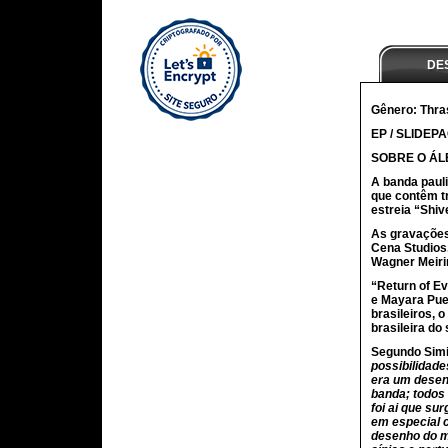
DE
Gênero: Thras
EP / SLIDEP
SOBRE O ÁL
A banda paul
que contêm tr
estreia “Shiv
As gravações
Cena Studios.
Wagner Meiri
“Return of E
e Mayara Pue
brasileiros,
brasileira do
Segundo Simio
possibilidade
era um desen
banda; todos
foi ai que s
em especial c
desenho do m