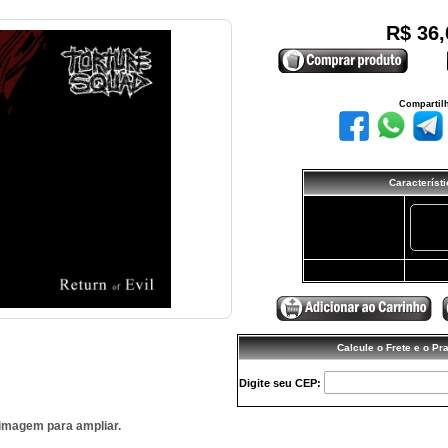
R$ 36,
Compartil
Característ
Quantidade:
-
Valor Total (R$):
36,00
Calcule o Frete e o Pr
Digite seu CEP:
 imagem para ampliar.