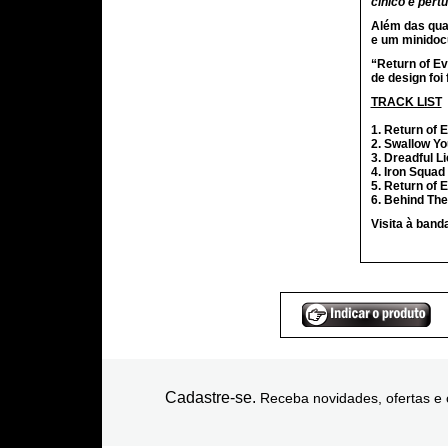
cínico e pertu
Além das quatr
e um minidoc
“Return of Ev
de design foi
TRACK LIST
1. Return of E
2. Swallow Yo
3. Dreadful L
4. Iron Squad
5. Return of E
6. Behind The
Visita à ban
Cadastre-se.
Receba novidades, ofertas e 