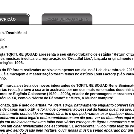
SCRIÇÃO
FORMA DE PAGAMENTO
h / Death Metal
ACK
BUM:
ista TORTURE SQUAD apresenta o seu oitavo trabalho de estúdio “Return of Ev
ês músicas inéditas e a regravação de ‘Dreadful Lies’, lançada originalmente 
ering’ de 1998.
 do EP foram realizadas ao vivo em apenas um dia, no 21 de dezembro de 2015
 Já a mixagem e masterização foram feitas no estúdio Loud Factory (São Paulo
nho.
vil” marca a estreia dos novos integrantes de TORTURE SQUAD Rene Simionato
rtas (vocal) e teve a sua arte assinada por um dos mais renomados desenhist
 o mestre Eugênio Colonnese (1929 – 2008), criador de personagens marcantes
 século XX, como o “Morto do Pântano” e “Mirza, A Mulher Vampiro”.
nato, que é neto do artista, “
A ideia surgiu naturalmente enquanto conversá
s de capas para o EP, e foi ai que comentei ao pessoal da banda que meu avô, 
hista muito conhecido no mundo da arte e que poderíamos usar qualquer dese
 acharam a ideia legal e então combinamos um dia para ver os desenhos aqui 
urgiu em meio ao acervo uma folha com vários esboços de figuras macabras e u
om um olhar hipnotizante nos escolheu!”.
E acrescenta: “
Fico muito feliz de v
eu avô sendo usado pelo Torture, ouvir nossa música sendo encarado por um 