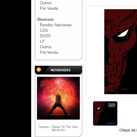
Outros
Pré Venda
Diversos
Bandas Nacionais
CDS
DVDS
LP
Outros
Pré-Venda
Tyketto - Closer To The Sun
Clique na
R$ 65,00