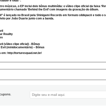
rbador é foda!”.
o músicas, o EP inclui dois bônus multimídia: o vídeo clipe oficial da faixa ‘Ret
umentário chamado ‘Behind the Evil’ com imagens da gravação do álbum.
il” é lançado no Brasil pela Shinigami Records em formato
slidepack
e todo o s
 feito por João Duarte junto com a banda.
vil
ur Reality
ies
vil (vídeo clipe oficial) - Bônus
 Evil (minidocumentário) – Bônus
da em:
http://torturesquad.net.br/
cupons.