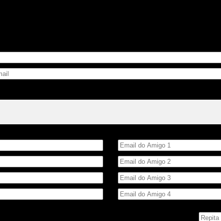
Email do Amigo
 número ao lado