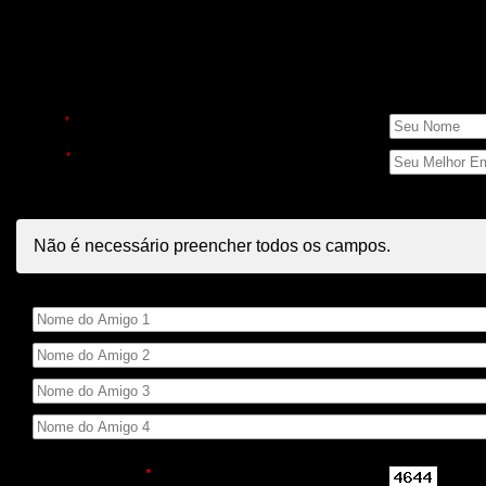
Indique para amigos
Seus Dados
Nome
*
E-mail
*
Dados dos Amigos
Não é necessário preencher todos os campos.
Nome do Amigo
Código de Segurança
*
Repita o