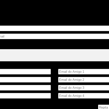
Email do Amigo
 número ao lado