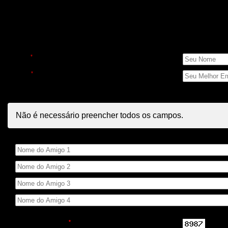
Indique para amigos
Seus Dados
Nome
*
E-mail
*
Dados dos Amigos
Não é necessário preencher todos os campos.
Nome do Amigo
Código de Segurança
*
Repita o