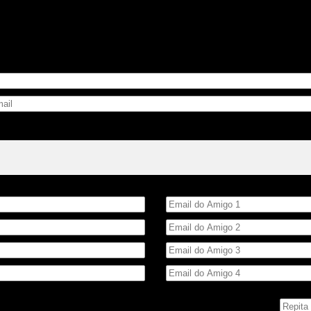
Email do Amigo
 número ao lado