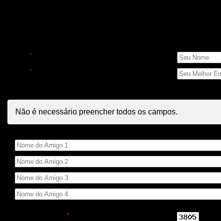
Indique para amigos
Seus Dados
Nome
*
E-mail
*
Dados dos Amigos
Não é necessário preencher todos os campos.
Nome do Amigo
Código de Segurança
*
Repita o