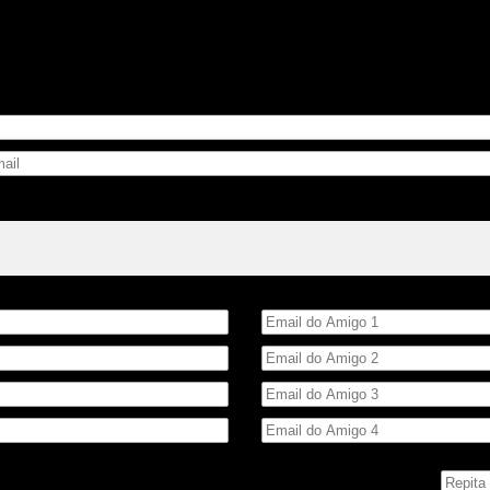
Email do Amigo
 número ao lado