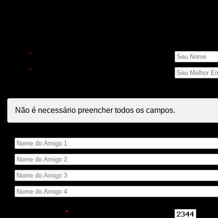
Indique para amigos
Seus Dados
Nome
*
E-mail
*
Dados dos Amigos
Não é necessário preencher todos os campos.
Nome do Amigo
Código de Segurança
*
Repita o